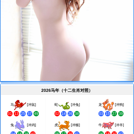
2026马年（十二生肖对照）
马
[冲鼠]
蛇
[冲兔]
龙
[冲狗]
01
13
25
37
49
02
14
26
38
03
15
27
39
兔
[冲鸡]
虎
[冲猴]
牛
[冲羊]
04
16
28
40
05
17
29
41
06
18
30
42