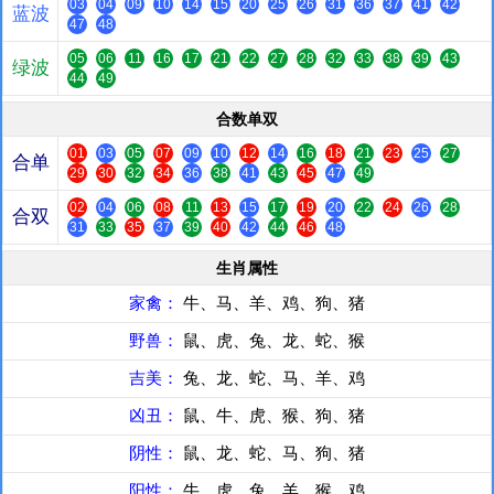
03
04
09
10
14
15
20
25
26
31
36
37
41
42
蓝波
47
48
05
06
11
16
17
21
22
27
28
32
33
38
39
43
绿波
44
49
合数单双
01
03
05
07
09
10
12
14
16
18
21
23
25
27
合单
29
30
32
34
36
38
41
43
45
47
49
02
04
06
08
11
13
15
17
19
20
22
24
26
28
合双
31
33
35
37
39
40
42
44
46
48
生肖属性
家禽：
牛、马、羊、鸡、狗、猪
野兽：
鼠、虎、兔、龙、蛇、猴
吉美：
兔、龙、蛇、马、羊、鸡
凶丑：
鼠、牛、虎、猴、狗、猪
阴性：
鼠、龙、蛇、马、狗、猪
阳性：
牛、虎、兔、羊、猴、鸡