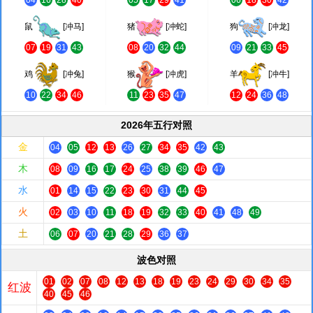
鼠
[冲马]
猪
[冲蛇]
狗
[冲龙]
07
19
31
43
08
20
32
44
09
21
33
45
鸡
[冲兔]
猴
[冲虎]
羊
[冲牛]
10
22
34
46
11
23
35
47
12
24
36
48
2026年五行对照
金
04
05
12
13
26
27
34
35
42
43
木
08
09
16
17
24
25
38
39
46
47
水
01
14
15
22
23
30
31
44
45
火
02
03
10
11
18
19
32
33
40
41
48
49
土
06
07
20
21
28
29
36
37
波色对照
01
02
07
08
12
13
18
19
23
24
29
30
34
35
红波
40
45
46