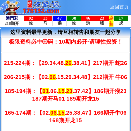
返回首页
这里资料最早更新，请互相转告和朋友一起分享
极限资料必中⑥码：10期内必开·请理性投资！
215-224期：
【29.34.48.
26
.38.41】217期开 蛇26
206-215期：
【02.
06
.15.29.34.48】212期开 牛06
185-194期：
【
01
.06.
15
.
23
.37.42】186期开猴23
187期开马01 189期开龙15
165-174期：
【02.
06
.
15
.25.38.47】166期开牛06
168期开龙15