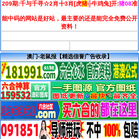
209期:千与千寻☆2肖╋3肖
[虎
猪
╬牛鸡兔]
开:
猪08
准
能中码的网站是好站，最主要的还是能完全免费公开
资料！
澳门-老鼠报【精选信誉广告收录】