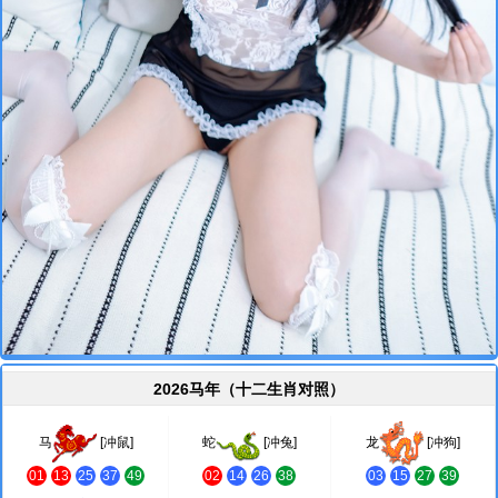
2026马年（十二生肖对照）
马
[冲鼠]
蛇
[冲兔]
龙
[冲狗]
01
13
25
37
49
02
14
26
38
03
15
27
39