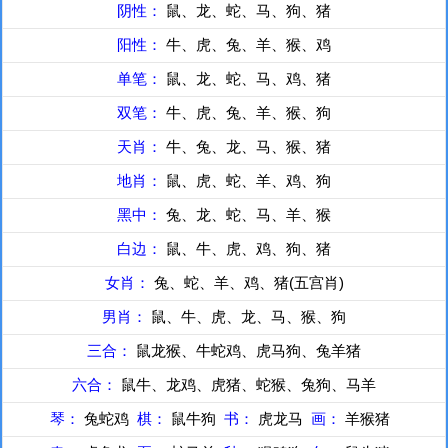
阴性：
鼠、龙、蛇、马、狗、猪
阳性：
牛、虎、兔、羊、猴、鸡
单笔：
鼠、龙、蛇、马、鸡、猪
双笔：
牛、虎、兔、羊、猴、狗
天肖：
牛、兔、龙、马、猴、猪
地肖：
鼠、虎、蛇、羊、鸡、狗
黑中：
兔、龙、蛇、马、羊、猴
白边：
鼠、牛、虎、鸡、狗、猪
女肖：
兔、蛇、羊、鸡、猪(五宫肖)
男肖：
鼠、牛、虎、龙、马、猴、狗
三合：
鼠龙猴、牛蛇鸡、虎马狗、兔羊猪
六合：
鼠牛、龙鸡、虎猪、蛇猴、兔狗、马羊
琴：
兔蛇鸡
棋：
鼠牛狗
书：
虎龙马
画：
羊猴猪